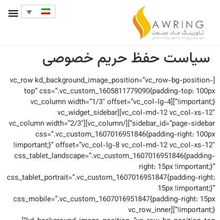
سیاست حفظ حریم خصوصی
[vc_row kd_background_image_position=”vc_row-bg-position-
top” css=”.vc_custom_1605811779090{padding-top: 100px
!important;}”][vc_column width=”1/3″ offset=”vc_col-lg-4
vc_col-md-12 vc_col-xs-12″][vc_widget_sidebar
sidebar_id=”page-sidebar”][/vc_column][vc_column width=”2/3″
css=”.vc_custom_1607016951846{padding-right: 100px
!important;}” offset=”vc_col-lg-8 vc_col-md-12 vc_col-xs-12″
css_tablet_landscape=”.vc_custom_1607016951846{padding-
right: 15px !important;}”
css_tablet_portrait=”.vc_custom_1607016951847{padding-right:
15px !important;}”
css_mobile=”.vc_custom_1607016951847{padding-right: 15px
!important;}”][vc_row_inner