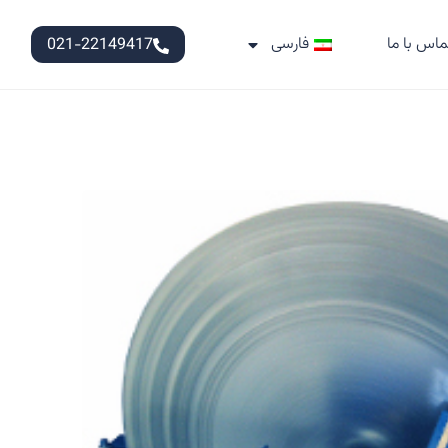
ماس با ما
فارسی
021-22149417