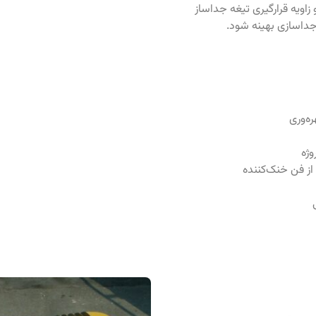
اویه قرارگیری تیغه جداساز
جداسازی بهینه شود.
ه‌وری
وژه
از فن خنک‌کننده